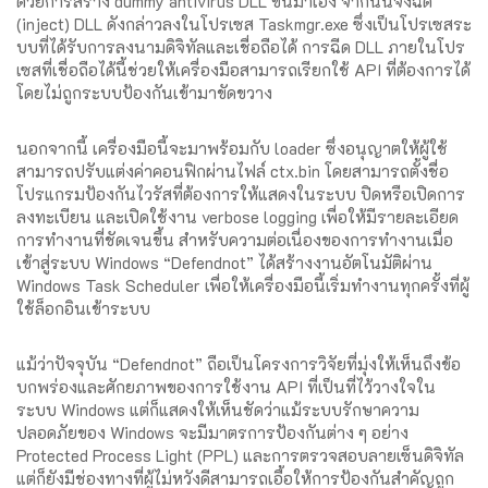
ด้วยการสร้าง dummy antivirus DLL ขึ้นมาเอง จากนั้นจึงฉีด
(inject) DLL ดังกล่าวลงในโปรเซส Taskmgr.exe ซึ่งเป็นโปรเซสระ
บบที่ได้รับการลงนามดิจิทัลและเชื่อถือได้ การฉีด DLL ภายในโปร
เซสที่เชื่อถือได้นี้ช่วยให้เครื่องมือสามารถเรียกใช้ API ที่ต้องการได้
โดยไม่ถูกระบบป้องกันเข้ามาขัดขวาง
นอกจากนี้ เครื่องมือนี้จะมาพร้อมกับ loader ซึ่งอนุญาตให้ผู้ใช้
สามารถปรับแต่งค่าคอนฟิกผ่านไฟล์ ctx.bin โดยสามารถตั้งชื่อ
โปรแกรมป้องกันไวรัสที่ต้องการให้แสดงในระบบ ปิดหรือเปิดการ
ลงทะเบียน และเปิดใช้งาน verbose logging เพื่อให้มีรายละเอียด
การทำงานที่ชัดเจนขึ้น สำหรับความต่อเนื่องของการทำงานเมื่อ
เข้าสู่ระบบ Windows “Defendnot” ได้สร้างงานอัตโนมัติผ่าน
Windows Task Scheduler เพื่อให้เครื่องมือนี้เริ่มทำงานทุกครั้งที่ผู้
ใช้ล็อกอินเข้าระบบ
แม้ว่าปัจจุบัน “Defendnot” ถือเป็นโครงการวิจัยที่มุ่งให้เห็นถึงข้อ
บกพร่องและศักยภาพของการใช้งาน API ที่เป็นที่ไว้วางใจใน
ระบบ Windows แต่ก็แสดงให้เห็นชัดว่าแม้ระบบรักษาความ
ปลอดภัยของ Windows จะมีมาตรการป้องกันต่าง ๆ อย่าง
Protected Process Light (PPL) และการตรวจสอบลายเซ็นดิจิทัล
แต่ก็ยังมีช่องทางที่ผู้ไม่หวังดีสามารถเอื้อให้การป้องกันสำคัญถูก