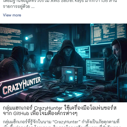
โดยมีฐานข้อมูลที่รวบรวม AWS Secret Keys มากกว่า 158 ล้าน
รายการอยู่ด้วย ...
View more
กลุ่มแฮกเกอร์ CrazyHunter ใช้เครื่องมือโอเพ่นซอร์ส
จาก GitHub เพื่อโจมตีองค์กรต่างๆ
กลุ่มแฮ็กเกอร์ที่รู้จักในนาม “CrazyHunter” กำลังเป็นภัยคุกคามที่