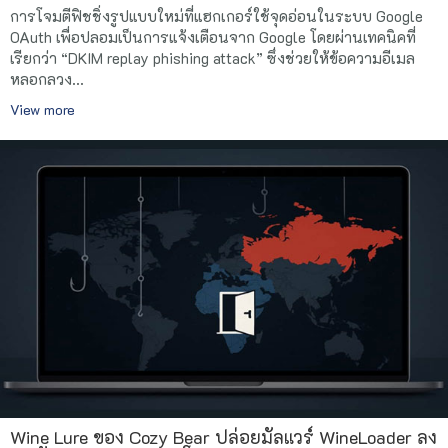
การโจมตีฟิชชิ่งรูปแบบใหม่ที่แฮกเกอร์ใช้จุดอ่อนในระบบ Google
OAuth เพื่อปลอมเป็นการแจ้งเตือนจาก Google โดยผ่านเทคนิคที่
เรียกว่า “DKIM replay phishing attack” ซึ่งช่วยให้ข้อความอีเมล
หลอกลวง...
View more
Wine Lure ของ Cozy Bear ปล่อยมัลแวร์ WineLoader ลง