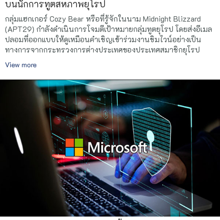
บนนักการทูตสหภาพยุโรป
กลุ่มแฮกเกอร์ Cozy Bear หรือที่รู้จักในนาม Midnight Blizzard
(APT29) กำลังดำเนินการโจมตีเป้าหมายกลุ่มทูตยุโรป โดยส่งอีเมล
ปลอมที่ออกแบบให้ดูเหมือนคำเชิญเข้าร่วมงานชิมไวน์อย่างเป็น
ทางการจากกระทรวงการต่างประเทศของประเทศสมาชิกยุโรป
View more