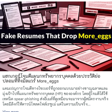
แฮกเกอร์โจมตีแผนกทรัพยากรบุคคลด้วยประวัติย่อ
ปลอมที่ทิ้งมัลแวร์ More_eggs
แคมเปญการโจมตีทางไซเบอร์ที่ถูกออกแบบมาอย่างชาญฉลาดและ
มุ่งเป้าไปที่แผนกทรัพยากรบุคคล (HR) ขององค์กร โดยผู้โจมตีได้ใช้
เทคนิค spear‐phishing ส่งอีเมล์ที่ดูเหมือนจะมาจากผู้สมัครงานจริง
โดยมีลิงก์ให้ดาวน์โหลดไฟล์เรซูเม่ แต่ในความเป็นจริง...
View more