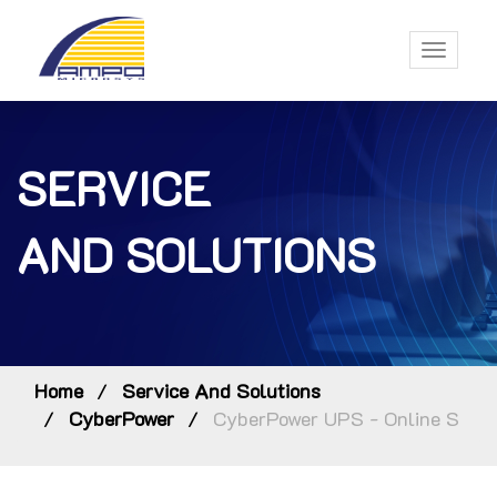
Toggle
navigati
SERVICE
AND SOLUTIONS
Home
Service And Solutions
CyberPower
CyberPower UPS - Online S